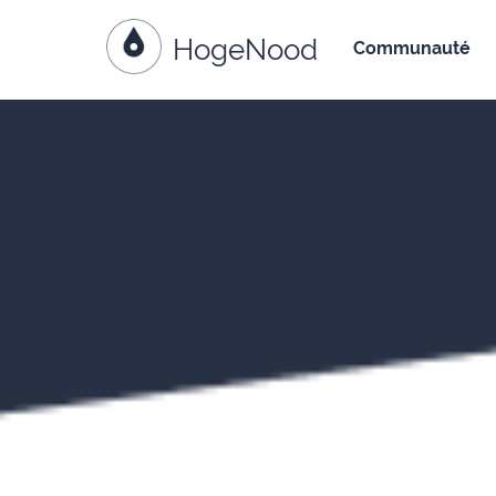
HogeNood
Aller au contenu
Communauté