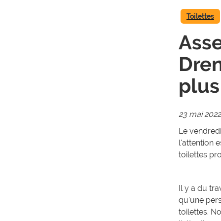
Toilettes
Asse
Dren
plus
23 mai 2022
Le vendredi
l'attention
toilettes pr
Il y a du tr
qu'une pers
toilettes. N