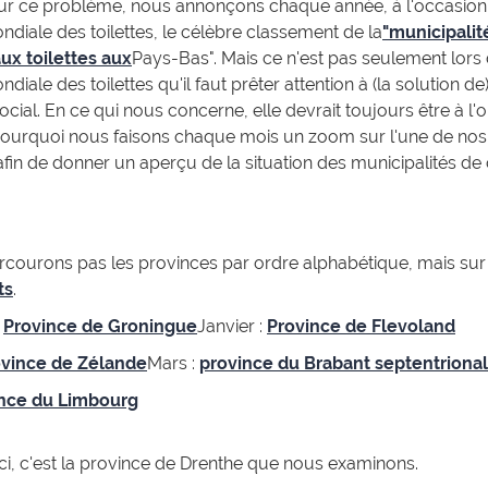
 sur ce problème, nous annonçons chaque année, à l'occasion
diale des toilettes, le célèbre classement de la
"municipalit
ux toilettes aux
Pays-Bas". Mais ce n'est pas seulement lors 
iale des toilettes qu'il faut prêter attention à (la solution de
cial. En ce qui nous concerne, elle devrait toujours être à l'
 pourquoi nous faisons chaque mois un zoom sur l'une de nos
afin de donner un aperçu de la situation des municipalités de 
courons pas les provinces par ordre alphabétique, mais sur
ts
.
:
Province de Groningue
Janvier :
Province de Flevoland
ovince de Zélande
Mars :
province du Brabant septentrional
nce du Limbourg
ci, c'est la province de Drenthe que nous examinons.