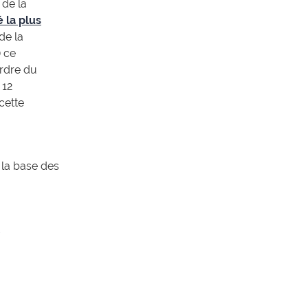
 de la
é la plus
de la
) ce
ordre du
 12
cette
 la base des