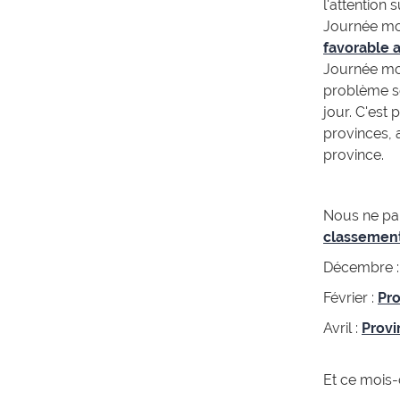
l'attention
Journée mon
favorable a
Journée mond
problème so
jour. C'est
provinces, 
province.
Nous ne par
classemen
Décembre 
Février :
Pr
Avril :
Provi
Et ce mois-